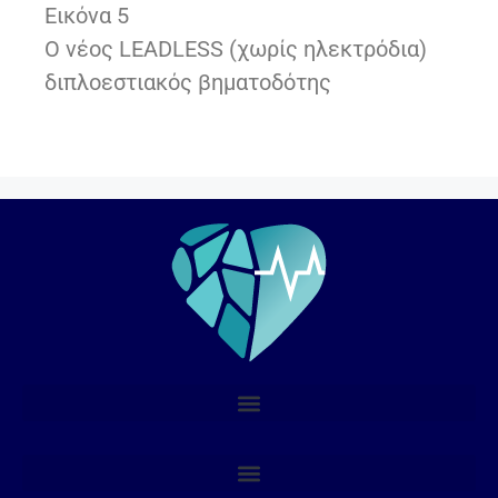
Εικόνα 5
Ο νέος LEADLESS (χωρίς ηλεκτρόδια)
διπλοεστιακός βηματοδότης