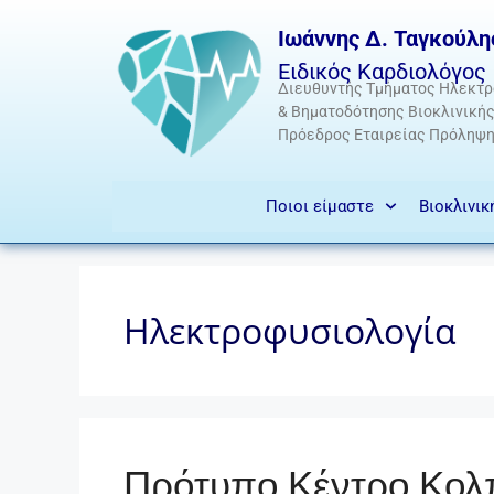
Ιωάννης Δ. Ταγκούλη
Ειδικός Καρδιολόγος
Διευθυντής Τμήματος Ηλεκτρ
& Βηματοδότησης Βιοκλινική
Πρόεδρος Εταιρείας Πρόληψ
Ποιοι είμαστε
Βιοκλινι
Ηλεκτροφυσιολογία
Πρότυπο Κέντρο Κολ